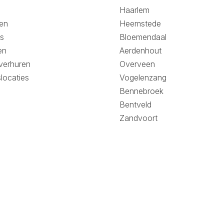
Haarlem
en
Heemstede
s
Bloemendaal
en
Aerdenhout
verhuren
Overveen
slocaties
Vogelenzang
Bennebroek
Bentveld
Zandvoort