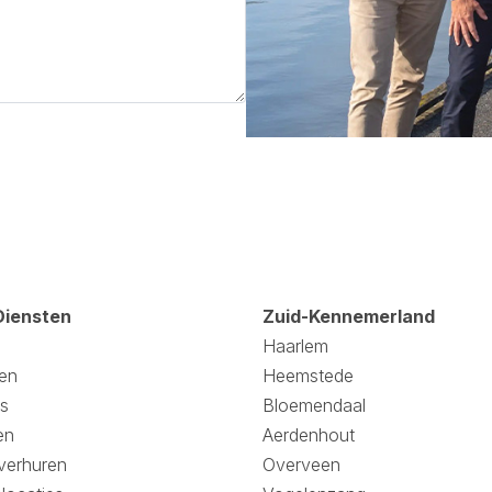
Diensten
Zuid-Kennemerland
Haarlem
en
Heemstede
s
Bloemendaal
en
Aerdenhout
verhuren
Overveen