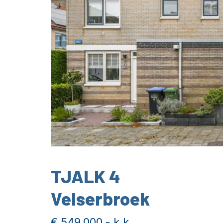
TJALK 4
Velserbroek
€ 549.000,- k.k.