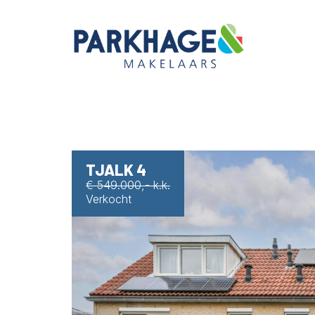
TJALK 4
€ 549.000,- k.k.
Verkocht