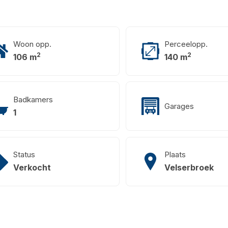
Woon opp.
Perceelopp.
2
2
106 m
140 m
Badkamers
Garages
1
Status
Plaats
Verkocht
Velserbroek