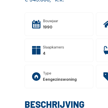
Bouwjaar
1990
Slaapkamers
4
Type
Eengezinswoning
BESCHRIJVING