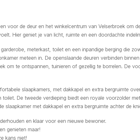
gen voor de deur en het winkelcentrum van Velserbroek om d
t. Hier geniet je van licht, ruimte en een doordachte indeling
garderobe, meterkast, toilet en een inpandige berging die zowe
e woonkamer meteen in. De openslaande deuren verbinden binnen
lek om te ontspannen, tuinieren of gezellig te borrelen. De vo
mfortabele slaapkamers, met dakkapel en extra bergruimte ove
 toilet. De tweede verdieping biedt een royale voorzolder me
ierde slaapkamer met dakkapel en extra bergruimte achter de kn
onderhouden en klaar voor een nieuwe bewoner.
 en genieten maar!
e kans niet!