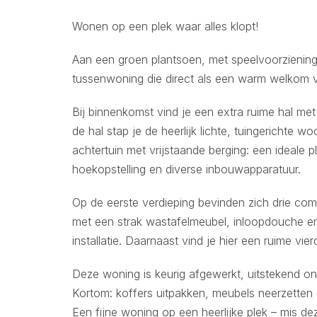
Wonen op een plek waar alles klopt!
Aan een groen plantsoen, met speelvoorzienin
tussenwoning die direct als een warm welkom voel
Bij binnenkomst vind je een extra ruime hal met 
de hal stap je de heerlijk lichte, tuingericht
achtertuin met vrijstaande berging: een ideale p
hoekopstelling en diverse inbouwapparatuur.
Op de eerste verdieping bevinden zich drie co
met een strak wastafelmeubel, inloopdouche en
installatie. Daarnaast vind je hier een ruime v
Deze woning is keurig afgewerkt, uitstekend 
Kortom: koffers uitpakken, meubels neerzetten
Een fijne woning op een heerlijke plek – mis dez