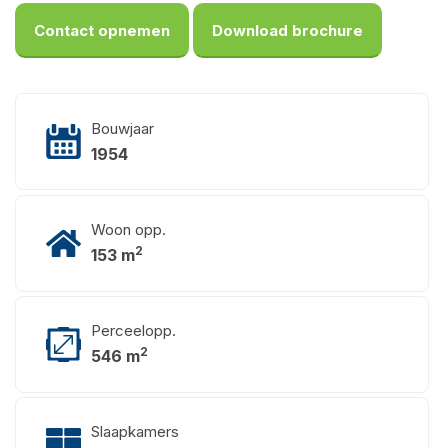
Contact opnemen
Download brochure
Bouwjaar
1954
Woon opp.
2
153 m
Perceelopp.
2
546 m
Slaapkamers