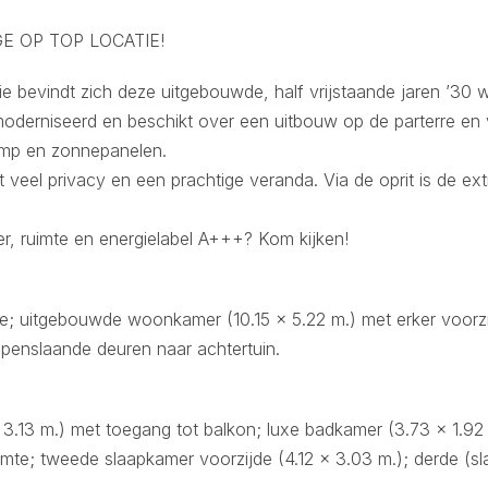
E OP TOP LOCATIE!
e bevindt zich deze uitgebouwde, half vrijstaande jaren ’30 w
moderniseerd en beschikt over een uitbouw op de parterre en 
omp en zonnepanelen.
veel privacy en een prachtige veranda. Via de oprit is de ext
r, ruimte en energielabel A+++? Kom kijken!
intje; uitgebouwde woonkamer (10.15 x 5.22 m.) met erker voor
openslaande deuren naar achtertuin.
3.13 m.) met toegang tot balkon; luxe badkamer (3.73 x 1.92 m.
imte; tweede slaapkamer voorzijde (4.12 x 3.03 m.); derde (sl