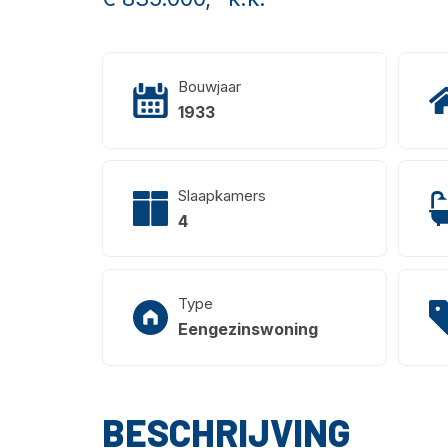
Bouwjaar
1933
Slaapkamers
4
Type
Eengezinswoning
BESCHRIJVING