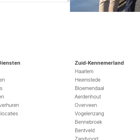
Diensten
Zuid-Kennemerland
Haarlem
en
Heemstede
s
Bloemendaal
en
Aerdenhout
verhuren
Overveen
slocaties
Vogelenzang
Bennebroek
Bentveld
Zandvoort