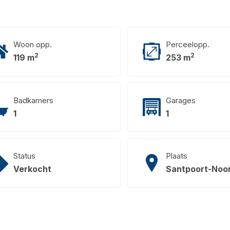
Woon opp.
Perceelopp.
2
2
119 m
253 m
Badkamers
Garages
1
1
Status
Plaats
Verkocht
Santpoort-Noo