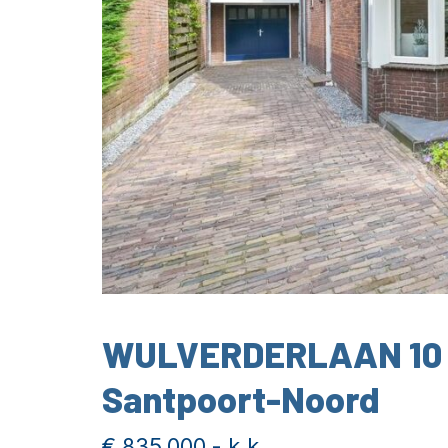
WULVERDERLAAN 10
Santpoort-Noord
€ 835.000,- k.k.