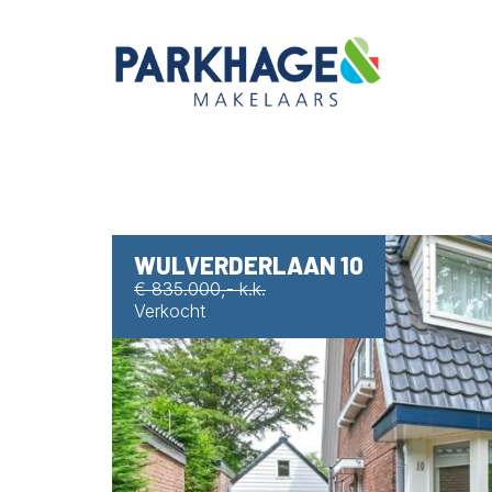
WULVERDERLAAN 10
€ 835.000,- k.k.
Verkocht