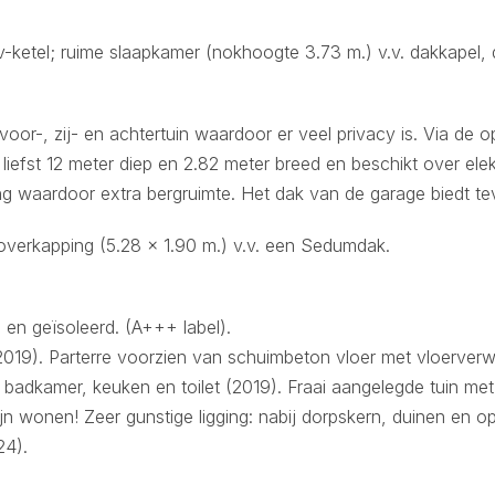
v-ketel; ruime slaapkamer (nokhoogte 3.73 m.) v.v. dakkapel
r-, zij- en achtertuin waardoor er veel privacy is. Via de opr
 liefst 12 meter diep en 2.82 meter breed en beschikt over ele
ng waardoor extra bergruimte. Het dak van de garage biedt t
 overkapping (5.28 x 1.90 m.) v.v. een Sedumdak.
en geïsoleerd. (A+++ label).
19). Parterre voorzien van schuimbeton vloer met vloerverw
 badkamer, keuken en toilet (2019). Fraai aangelegde tuin met
jn wonen! Zeer gunstige ligging: nabij dorpskern, duinen en o
24).