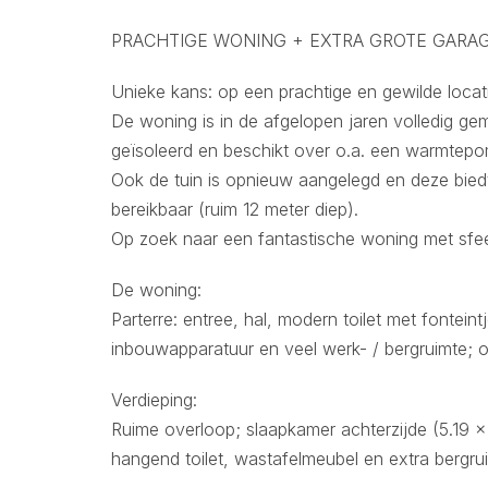
PRACHTIGE WONING + EXTRA GROTE GARAG
Unieke kans: op een prachtige en gewilde locati
De woning is in de afgelopen jaren volledig ge
geïsoleerd en beschikt over o.a. een warmtep
Ook de tuin is opnieuw aangelegd en deze biedt 
bereikbaar (ruim 12 meter diep).
Op zoek naar een fantastische woning met sfee
De woning:
Parterre: entree, hal, modern toilet met fonte
inbouwapparatuur en veel werk- / bergruimte; 
Verdieping:
Ruime overloop; slaapkamer achterzijde (5.19 x 
hangend toilet, wastafelmeubel en extra bergru