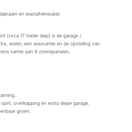
, dakraam en wastafelmeubel.
it (circa 17 meter diep) is de garage /
ktra, water; een wasruimte en de opstelling van
evens ruimte aan 9 zonnepanelen.
arming.
 oprit, overkapping en extra diepe garage.
penbaar groen.