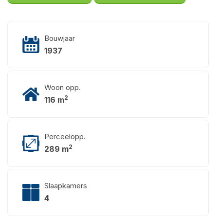
Bouwjaar
1937
Woon opp.
2
116 m
Perceelopp.
2
289 m
Slaapkamers
4