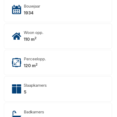
Bouwjaar
1934
Woon opp.
2
110 m
Perceelopp.
2
120 m
Slaapkamers
5
Badkamers