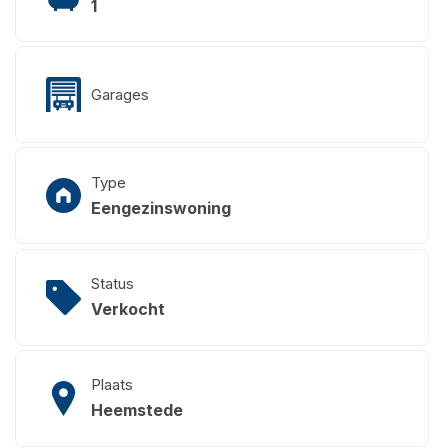
1
Garages
Type
Eengezinswoning
Status
Verkocht
Plaats
Heemstede