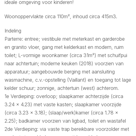
ideale omgeving voor kinderen!
Woonoppervlakte circa 110m², inhoud circa 415m3.
Indeling
Parterre: entree; vestibule met meterkast en garderobe
en granito vloer, gang met kelderkast en modern, ruim
toilet; L-vormige woonkamer (circa 31m²) met schuifpui
naar achtertuin; moderne keuken (2018) voorzien van
apparatuur; aangebouwde berging met aansluiting
wasmachine, c.v.-opstelling (Vaillant) en toegang tot lage
kelder schuur; zonnige, achtertuin (west) achterom.
1e Verdieping: overloop; slaapkamer achterzijde (circa
3.24 x 4.23) met vaste kasten; slaapkamer voorzijde
(circa 3.23 x 3.18); (slaap/werk)kamer (circa 1.78 x
2.25); badkamer voorzien van ligbad, toilet en wastafel
2de Verdieping: via vaste trap bereikbare voorzolder met