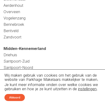
Aerdenhout
Overveen
Vogelenzang
Bennebroek
Bentveld
Zandvoort
Midden-Kennemerland
Driehuis
Santpoort-Zuid
Santpoort-Noord
Velsen
Wij maken gebruik van cookies om het gebruik van de
website van Parkhage Makelaars makkelijker te maken.
Velserbroek
Je kunt meer informatie vinden over welke cookies we
Spaarndam
gebruiken en hoe je ze kunt uitzetten in de
instellingen
.
IJmuiden
Akkoord