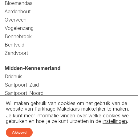
Bloemendaal
Aerdenhout
Overveen
Vogelenzang
Bennebroek
Bentveld
Zandvoort
Midden-Kennemerland
Driehuis
Santpoort-Zuid
Santpoort-Noord
Velsen
Wij maken gebruik van cookies om het gebruik van de
website van Parkhage Makelaars makkelijker te maken.
Velserbroek
Je kunt meer informatie vinden over welke cookies we
Spaarndam
gebruiken en hoe je ze kunt uitzetten in de
instellingen
.
IJmuiden
Akkoord