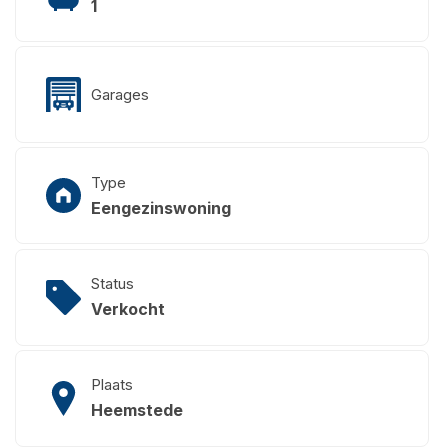
1
Garages
Type
Eengezinswoning
Status
Verkocht
Plaats
Heemstede