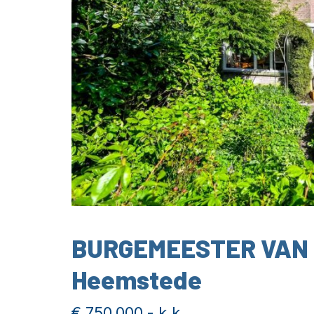
BURGEMEESTER VAN
Heemstede
€ 750.000,- k.k.