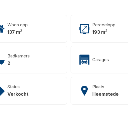
Woon opp.
Perceelopp.
2
2
137 m
193 m
Badkamers
Garages
2
Status
Plaats
Verkocht
Heemstede