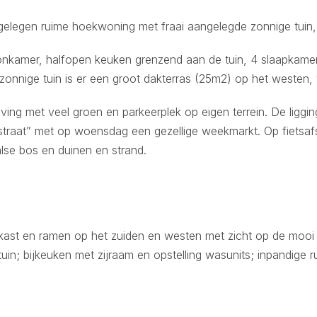
elegen ruime hoekwoning met fraai aangelegde zonnige tuin, o
nkamer, halfopen keuken grenzend aan de tuin, 4 slaapkame
zonnige tuin is er een groot dakterras (25m2) op het westen,
ng met veel groen en parkeerplek op eigen terrein. De ligging
straat” met op woensdag een gezellige weekmarkt. Op fietsa
se bos en duinen en strand.
ast en ramen op het zuiden en westen met zicht op de mooi a
uin; bijkeuken met zijraam en opstelling wasunits; inpandige r