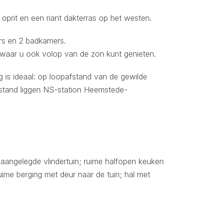
prit en een riant dakterras op het westen.
rs en 2 badkamers.
 waar u ook volop van de zon kunt genieten.
 is ideaal: op loopafstand van de gewilde
fstand liggen NS-station Heemstede-
angelegde vlindertuin; ruime halfopen keuken
uime berging met deur naar de tuin; hal met