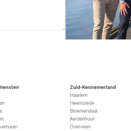
Diensten
Zuid-Kennemerland
Haarlem
en
Heemstede
s
Bloemendaal
en
Aerdenhout
verhuren
Overveen