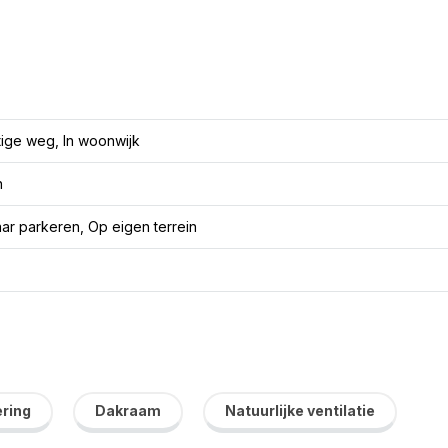
tige weg, In woonwijk
n
r parkeren, Op eigen terrein
ring
Dakraam
Natuurlijke ventilatie