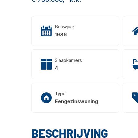
Bouwjaar
1986
Slaapkamers
4
Type
Eengezinswoning
BESCHRIJVING