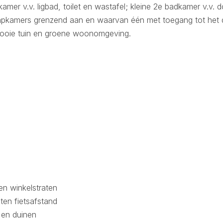
mer v.v. ligbad, toilet en wastafel; kleine 2e badkamer v.v.
apkamers grenzend aan en waarvan één met toegang tot het da
mooie tuin en groene woonomgeving.
en winkelstraten
en fietsafstand
 en duinen