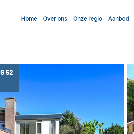
Home
Over ons
Onze regio
Aanbod
G 52