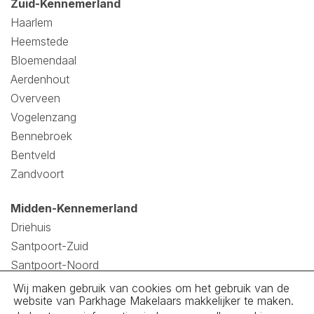
Zuid-Kennemerland
Haarlem
Heemstede
Bloemendaal
Aerdenhout
Overveen
Vogelenzang
Bennebroek
Bentveld
Zandvoort
Midden-Kennemerland
Driehuis
Santpoort-Zuid
Santpoort-Noord
Velsen
Wij maken gebruik van cookies om het gebruik van de
website van Parkhage Makelaars makkelijker te maken.
Velserbroek