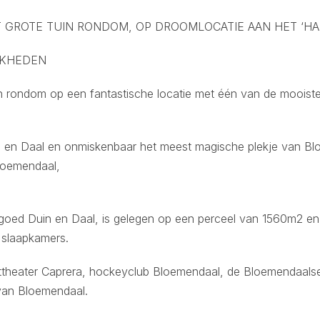
T GROTE TUIN RONDOM, OP DROOMLOCATIE AAN HET ‘HA
JKHEDEN
uin rondom op een fantastische locatie met één van de mooist
uin en Daal en onmiskenbaar het meest magische plekje van Bl
loemendaal,
dgoed Duin en Daal, is gelegen op een perceel van 1560m2 e
slaapkamers.
httheater Caprera, hockeyclub Bloemendaal, de Bloemendaals
van Bloemendaal.