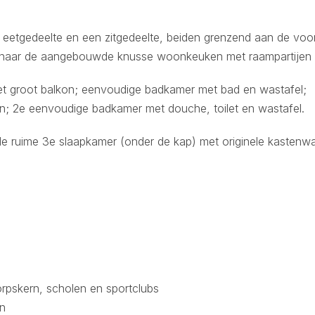
eetgedeelte en een zitgedeelte, beiden grenzend aan de voor
p naar de aangebouwde knusse woonkeuken met raampartijen aa
et groot balkon; eenvoudige badkamer met bad en wastafel;
n; 2e eenvoudige badkamer met douche, toilet en wastafel.
le ruime 3e slaapkamer (onder de kap) met originele kastenw
dorpskern, scholen en sportclubs
n