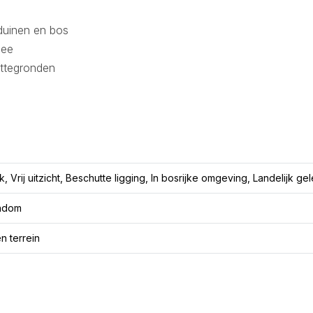
, duinen en bos
Zee
attegronden
, Vrij uitzicht, Beschutte ligging, In bosrijke omgeving, Landelijk ge
ondom
n terrein