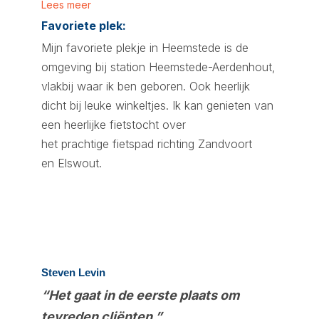
Lees meer
Favoriete plek:
Mijn favoriete plekje in Heemstede is
de
omgeving
bij station Heemstede-Aerdenhout,
vlakbij waar ik
ben
geboren
. Ook h
eerlijk
dicht bij leuke winkeltjes
. Ik kan geniet
en
van
een heerlijke fietstoch
t
over
het
prachtig
e
fietspad richting Zandvoort
en
Elswout
.
Steven Levin
“Het gaat in de eerste plaats om
tevreden cliënten.”